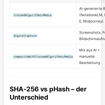
AI-generierte B
(NotebookLM, 
trainedAlgorithmicMedia
E, Midjourney)
Screenshots, F
digitalCapture
Bildschirmauf
Mix aus AI +
manuelle
compositeWithTrainedAlgorithmicMedia
Bearbeitung
SHA-256 vs pHash – der
Unterschied