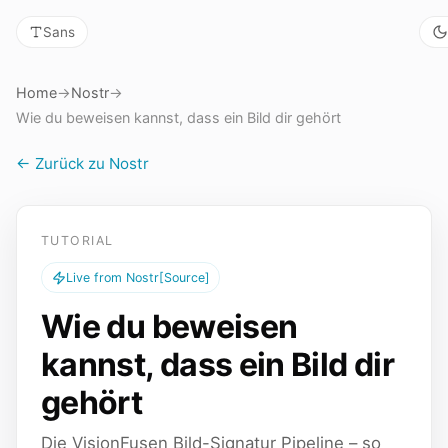
Sans
Home
→
Nostr
→
Wie du beweisen kannst, dass ein Bild dir gehört
← Zurück zu Nostr
TUTORIAL
Live from Nostr
[Source]
Wie du beweisen
kannst, dass ein Bild dir
gehört
Die VisionFusen Bild-Signatur Pipeline – so