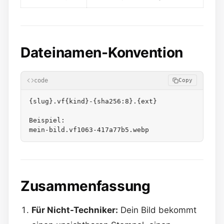
Dateinamen-Konvention
code
Copy
{slug}.vf{kind}-{sha256:8}.{ext}

Beispiel:

Zusammenfassung
Für Nicht-Techniker:
Dein Bild bekommt