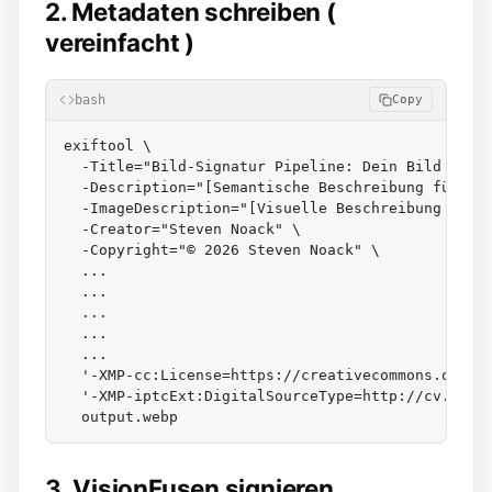
2. Metadaten schreiben (
vereinfacht )
bash
Copy
exiftool \

  -Title="Bild-Signatur Pipeline: Dein Bild bekom
  -Description="[Semantische Beschreibung für LLM
  -ImageDescription="[Visuelle Beschreibung für S
  -Creator="Steven Noack" \

  -Copyright="© 2026 Steven Noack" \

  ...

  ...

  ...

  ...

  ...

  '-XMP-cc:License=https://creativecommons.org/li
  '-XMP-iptcExt:DigitalSourceType=http://cv.iptc.
3. VisionFusen signieren