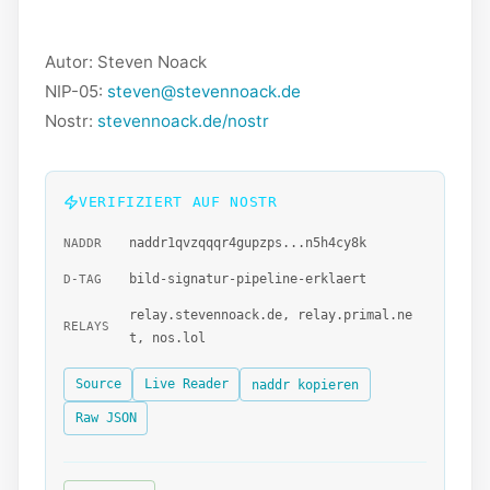
Autor: Steven Noack
NIP-05:
steven@stevennoack.de
Nostr:
stevennoack.de/nostr
VERIFIZIERT AUF NOSTR
naddr1qvzqqqr4gupzps...n5h4cy8k
NADDR
bild-signatur-pipeline-erklaert
D-TAG
relay.stevennoack.de, relay.primal.ne
RELAYS
t, nos.lol
Source
Live Reader
naddr kopieren
Raw JSON